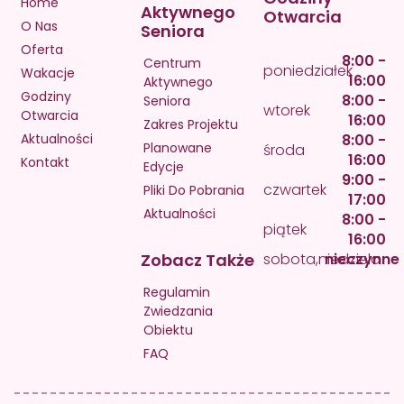
Home
Aktywnego
Otwarcia
O Nas
Seniora
Oferta
8:00 -
Centrum
poniedziałek
Wakacje
16:00
Aktywnego
Godziny
8:00 -
Seniora
wtorek
Otwarcia
16:00
Zakres Projektu
Aktualności
8:00 -
Planowane
środa
16:00
Kontakt
Edycje
9:00 -
czwartek
Pliki Do Pobrania
17:00
Aktualności
8:00 -
piątek
16:00
Zobacz Także
sobota,niedziela
nieczynne
Regulamin
Zwiedzania
Obiektu
FAQ