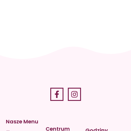
się i
zaplanuj
wizytę
+48 512
036 819
Nasze Menu
Centrum
Godziny