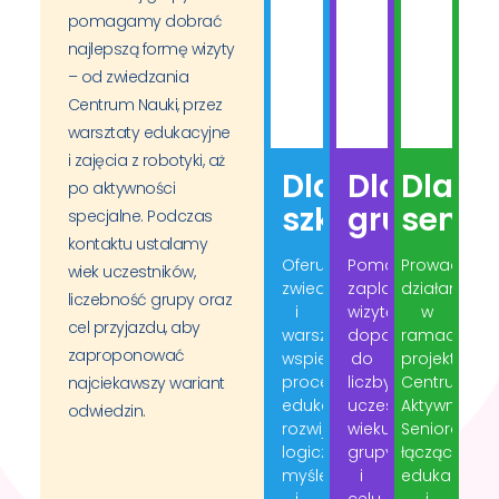
pomagamy dobrać
najlepszą formę wizyty
– od zwiedzania
Centrum Nauki, przez
warsztaty edukacyjne
i zajęcia z robotyki, aż
Dla
Dla
Dla
po aktywności
szkół
grup
senio
specjalne. Podczas
kontaktu ustalamy
Oferujemy
Pomagamy
Prowadzimy
wiek uczestników,
zwiedzanie
zaplanować
działania
liczebność grupy oraz
i
wizytę
w
cel przyjazdu, aby
warsztaty
dopasowaną
ramach
zaproponować
wspierające
do
projektu
proces
liczby
Centrum
najciekawszy wariant
edukacyjny,
uczestników,
Aktywnego
odwiedzin.
rozwijające
wieku
Seniora,
logiczne
grupy
łączące
myślenie
i
edukację
i
celu
i