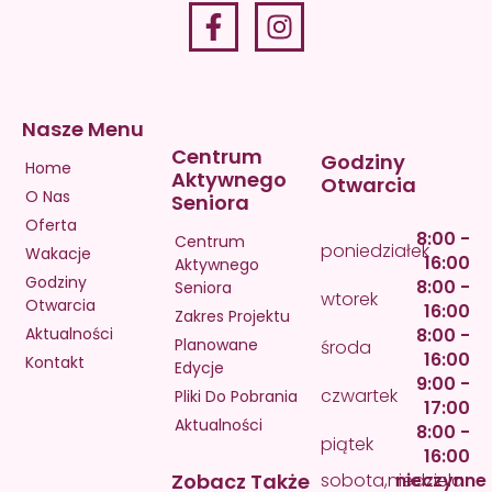
Nasze Menu
Centrum
Godziny
Home
Aktywnego
Otwarcia
O Nas
Seniora
Oferta
8:00 -
Centrum
poniedziałek
Wakacje
16:00
Aktywnego
Godziny
8:00 -
Seniora
wtorek
Otwarcia
16:00
Zakres Projektu
Aktualności
8:00 -
Planowane
środa
16:00
Kontakt
Edycje
9:00 -
czwartek
Pliki Do Pobrania
17:00
Aktualności
8:00 -
piątek
16:00
Zobacz Także
sobota,niedziela
nieczynne