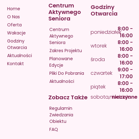
Centrum
Godziny
Home
Aktywnego
Otwarcia
O Nas
Seniora
Oferta
8:00 -
Centrum
poniedziałek
Wakacje
16:00
Aktywnego
Godziny
8:00 -
Seniora
wtorek
Otwarcia
16:00
Zakres Projektu
Aktualności
8:00 -
Planowane
środa
16:00
Kontakt
Edycje
9:00 -
czwartek
Pliki Do Pobrania
17:00
Aktualności
8:00 -
piątek
16:00
Zobacz Także
sobota,niedziela
nieczynne
Regulamin
Zwiedzania
Obiektu
FAQ