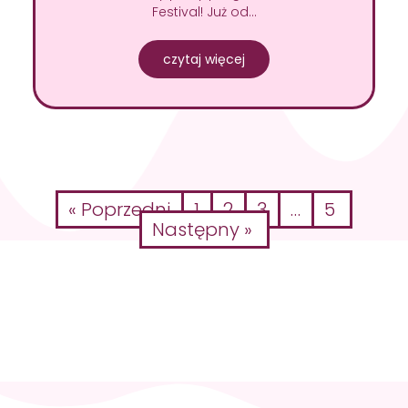
Festival! Już od…
czytaj więcej
« Poprzedni
1
2
3
…
5
Następny »