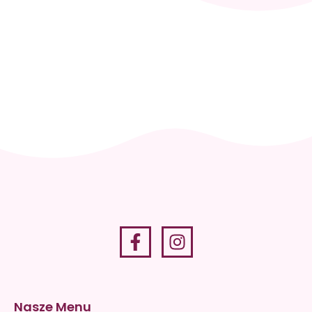
Skontaktuj
się i
zaplanuj
wizytę
+48 512
036 819
Nasze Menu