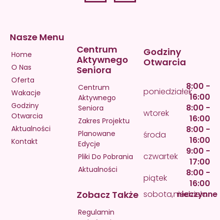
Nasze Menu
Centrum
Godziny
Home
Aktywnego
Otwarcia
O Nas
Seniora
Oferta
8:00 -
Centrum
poniedziałek
Wakacje
16:00
Aktywnego
Godziny
8:00 -
Seniora
wtorek
Otwarcia
16:00
Zakres Projektu
Aktualności
8:00 -
Planowane
środa
16:00
Kontakt
Edycje
9:00 -
czwartek
Pliki Do Pobrania
17:00
Aktualności
8:00 -
piątek
16:00
Zobacz Także
sobota,niedziela
nieczynne
Regulamin