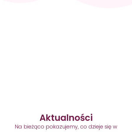
Skontaktuj się i
zaplanuj wizytę
+48 512 036
819
Aktualności
Na bieżąco pokazujemy, co dzieje się w