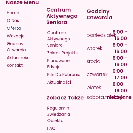
Nasze Menu
Centrum
Godziny
Home
Aktywnego
Otwarcia
O Nas
Seniora
Oferta
8:00 -
Centrum
poniedziałek
Wakacje
16:00
Aktywnego
Godziny
8:00 -
Seniora
wtorek
Otwarcia
16:00
Zakres Projektu
Aktualności
8:00 -
Planowane
środa
16:00
Kontakt
Edycje
9:00 -
czwartek
Pliki Do Pobrania
17:00
Aktualności
8:00 -
piątek
16:00
Zobacz Także
sobota,niedziela
nieczynne
Regulamin
Zwiedzania
Obiektu
FAQ