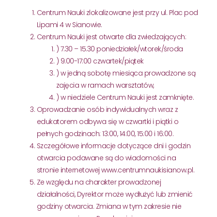
Centrum Nauki zlokalizowane jest przy ul. Plac pod
Lipami 4 w Sianowie.
Centrum Nauki jest otwarte dla zwiedzających:
) 7.30 – 15.30 poniedziałek/wtorek/środa
) 9:00-17:00 czwartek/piątek
) w jedną sobotę miesiąca prowadzone są
zajęcia w ramach warsztatów,
) w niedziele Centrum Nauki jest zamknięte.
Oprowadzanie osób indywidualnych wraz z
edukatorem odbywa się w czwartki i piątki o
pełnych godzinach: 13:00, 14:00, 15:00 i 16:00.
Szczegółowe informacje dotyczące dni i godzin
otwarcia podawane są do wiadomości na
stronie internetowej www.centrumnaukisianow.pl.
Ze względu na charakter prowadzonej
działalności, Dyrektor może wydłużyć lub zmienić
godziny otwarcia. Zmiana w tym zakresie nie