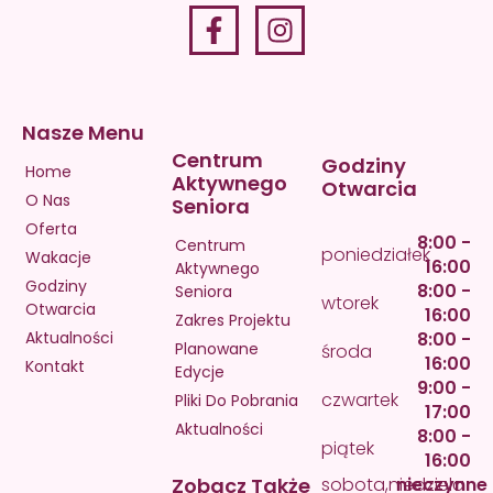
Nasze Menu
Centrum
Godziny
Home
Aktywnego
Otwarcia
O Nas
Seniora
Oferta
8:00 -
Centrum
poniedziałek
Wakacje
16:00
Aktywnego
Godziny
8:00 -
Seniora
wtorek
Otwarcia
16:00
Zakres Projektu
Aktualności
8:00 -
Planowane
środa
16:00
Kontakt
Edycje
9:00 -
czwartek
Pliki Do Pobrania
17:00
Aktualności
8:00 -
piątek
16:00
Zobacz Także
sobota,niedziela
nieczynne