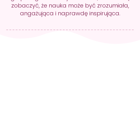
zobaczyć, że nauka może być zrozumiała,
angażująca i naprawdę inspirująca.
Skontaktuj się i
zaplanuj wizytę
+48 512 036
819