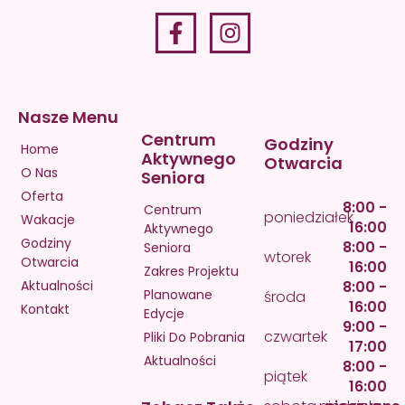
Nasze Menu
Centrum
Godziny
Home
Aktywnego
Otwarcia
O Nas
Seniora
Oferta
8:00 -
Centrum
poniedziałek
Wakacje
16:00
Aktywnego
Godziny
8:00 -
Seniora
wtorek
Otwarcia
16:00
Zakres Projektu
Aktualności
8:00 -
Planowane
środa
16:00
Kontakt
Edycje
9:00 -
czwartek
Pliki Do Pobrania
17:00
Aktualności
8:00 -
piątek
16:00