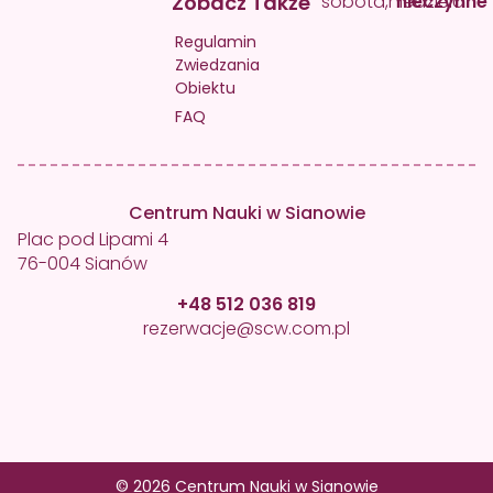
Zobacz Także
sobota,niedziela
nieczynne
Regulamin
Zwiedzania
Obiektu
FAQ
Centrum Nauki w Sianowie
Plac pod Lipami 4
76-004 Sianów
+48 512 036 819
rezerwacje@scw.com.pl
© 2026 Centrum Nauki w Sianowie