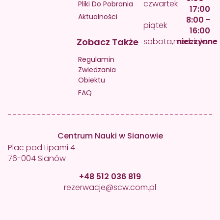
czwartek
Pliki Do Pobrania
17:00
Aktualności
8:00 -
piątek
16:00
Zobacz Także
sobota,niedziela
nieczynne
Regulamin
Zwiedzania
Obiektu
FAQ
Centrum Nauki w Sianowie
Plac pod Lipami 4
76-004 Sianów
+48 512 036 819
rezerwacje@scw.com.pl