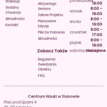
poniedziałek
Wakacje
16:00
Aktywnego
Godziny
8:00 -
Seniora
wtorek
Otwarcia
16:00
Zakres Projektu
Aktualności
8:00 -
Planowane
środa
16:00
Kontakt
Edycje
9:00 -
czwartek
Pliki Do Pobrania
17:00
Aktualności
8:00 -
piątek
16:00
Zobacz Także
sobota,niedziela
nieczynne
Regulamin
Zwiedzania
Obiektu
FAQ
Centrum Nauki w Sianowie
Plac pod Lipami 4