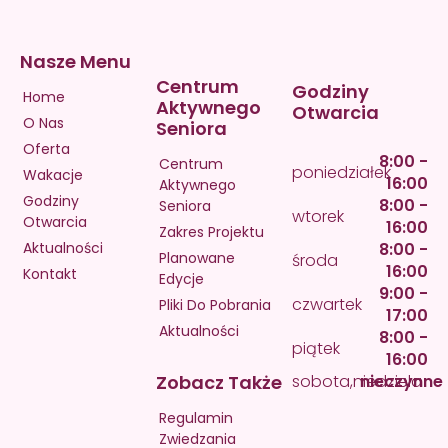
Nasze Menu
Centrum
Godziny
Home
Aktywnego
Otwarcia
O Nas
Seniora
Oferta
8:00 -
Centrum
poniedziałek
Wakacje
16:00
Aktywnego
Godziny
8:00 -
Seniora
wtorek
Otwarcia
16:00
Zakres Projektu
Aktualności
8:00 -
Planowane
środa
16:00
Kontakt
Edycje
9:00 -
czwartek
Pliki Do Pobrania
17:00
Aktualności
8:00 -
piątek
16:00
Zobacz Także
sobota,niedziela
nieczynne
Regulamin
Zwiedzania