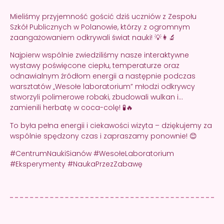
Mieliśmy przyjemność gościć dziś uczniów z Zespołu
Szkół Publicznych w Polanowie, którzy z ogromnym
zaangażowaniem odkrywali świat nauki! 💡👩‍🔬
Najpierw wspólnie zwiedziliśmy nasze interaktywne
wystawy poświęcone ciepłu, temperaturze oraz
odnawialnym źródłom energii a następnie podczas
warsztatów „Wesołe laboratorium” młodzi odkrywcy
stworzyli polimerowe robaki, zbudowali wulkan i…
zamienili herbatę w coca-colę! 🧪🔥
To była pełna energii i ciekawości wizyta – dziękujemy za
wspólnie spędzony czas i zapraszamy ponownie! 😊
#CentrumNaukiSianów #WesołeLaboratorium
#Eksperymenty #NaukaPrzezZabawę