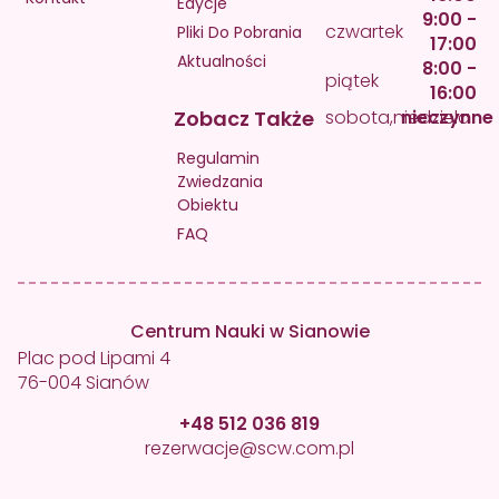
Edycje
9:00 -
czwartek
Pliki Do Pobrania
17:00
Aktualności
8:00 -
piątek
16:00
Zobacz Także
sobota,niedziela
nieczynne
Regulamin
Zwiedzania
Obiektu
FAQ
Centrum Nauki w Sianowie
Plac pod Lipami 4
76-004 Sianów
+48 512 036 819
rezerwacje@scw.com.pl