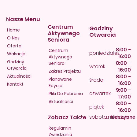
Nasze Menu
Centrum
Godziny
Home
Aktywnego
Otwarcia
O Nas
Seniora
Oferta
8:00 -
Centrum
poniedziałek
Wakacje
16:00
Aktywnego
Godziny
8:00 -
Seniora
wtorek
Otwarcia
16:00
Zakres Projektu
Aktualności
8:00 -
Planowane
środa
16:00
Kontakt
Edycje
9:00 -
czwartek
Pliki Do Pobrania
17:00
Aktualności
8:00 -
piątek
16:00
Zobacz Także
sobota,niedziela
nieczynne
Regulamin
Zwiedzania