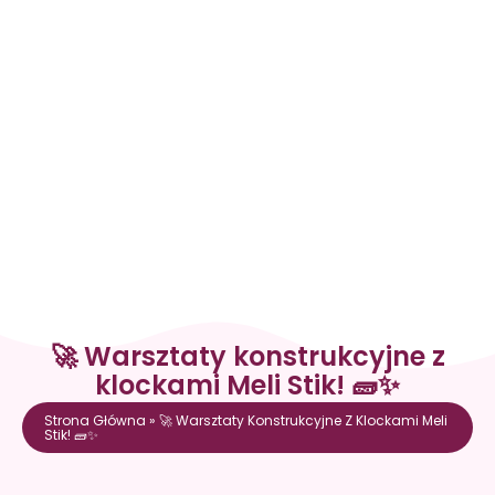
🚀 Warsztaty konstrukcyjne z
klockami Meli Stik! 🧱✨
Strona Główna
»
🚀 Warsztaty Konstrukcyjne Z Klockami Meli
Stik! 🧱✨