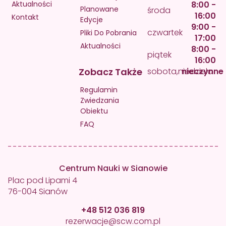
Aktualności
8:00 -
Planowane
środa
16:00
Kontakt
Edycje
9:00 -
czwartek
Pliki Do Pobrania
17:00
Aktualności
8:00 -
piątek
16:00
Zobacz Także
sobota,niedziela
nieczynne
Regulamin
Zwiedzania
Obiektu
FAQ
Centrum Nauki w Sianowie
Plac pod Lipami 4
76-004 Sianów
+48 512 036 819
rezerwacje@scw.com.pl