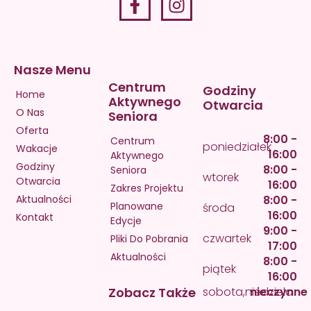
Nasze Menu
Centrum
Godziny
Home
Aktywnego
Otwarcia
O Nas
Seniora
Oferta
8:00 -
Centrum
poniedziałek
Wakacje
16:00
Aktywnego
Godziny
8:00 -
Seniora
wtorek
Otwarcia
16:00
Zakres Projektu
Aktualności
8:00 -
Planowane
środa
16:00
Kontakt
Edycje
9:00 -
czwartek
Pliki Do Pobrania
17:00
Aktualności
8:00 -
piątek
16:00
Zobacz Także
sobota,niedziela
nieczynne