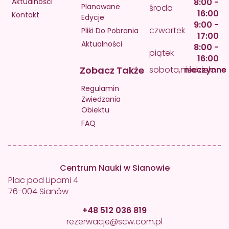
Aktualności
8:00 -
Planowane
środa
16:00
Kontakt
Edycje
9:00 -
czwartek
Pliki Do Pobrania
17:00
Aktualności
8:00 -
piątek
16:00
Zobacz Także
sobota,niedziela
nieczynne
Regulamin
Zwiedzania
Obiektu
FAQ
Centrum Nauki w Sianowie
Plac pod Lipami 4
76-004 Sianów
+48 512 036 819
rezerwacje@scw.com.pl