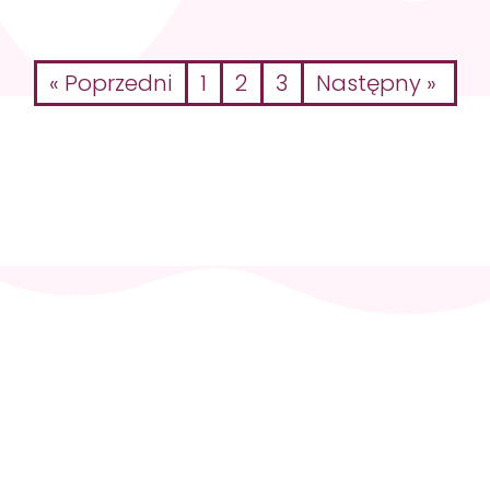
« Poprzedni
1
2
3
Następny »
Skontaktuj
się i
zaplanuj
wizytę
+48 512