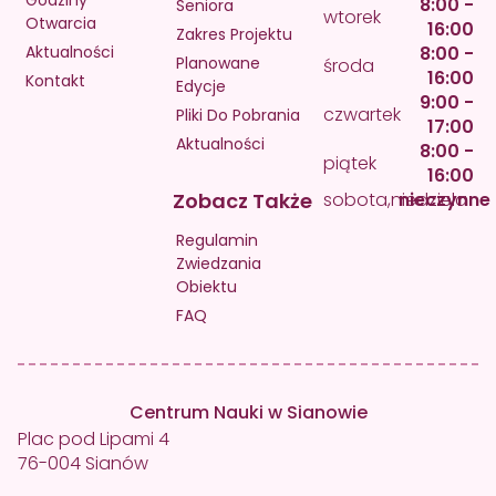
8:00 -
Seniora
wtorek
Otwarcia
16:00
Zakres Projektu
Aktualności
8:00 -
Planowane
środa
16:00
Kontakt
Edycje
9:00 -
czwartek
Pliki Do Pobrania
17:00
Aktualności
8:00 -
piątek
16:00
Zobacz Także
sobota,niedziela
nieczynne
Regulamin
Zwiedzania
Obiektu
FAQ
Centrum Nauki w Sianowie
Plac pod Lipami 4
76-004 Sianów