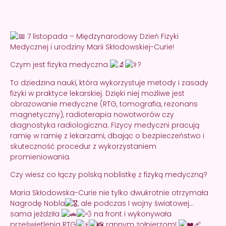
7 listopada – Międzynarodowy Dzień Fizyki
Medycznej i urodziny Marii Skłodowskiej-Curie!
Czym jest fizyka medyczna
?
To dziedzina nauki, która wykorzystuje metody i zasady
fizyki w praktyce lekarskiej. Dzięki niej możliwe jest
obrazowanie medyczne (RTG, tomografia, rezonans
magnetyczny), radioterapia nowotworów czy
diagnostyka radiologiczna. Fizycy medyczni pracują
ramię w ramię z lekarzami, dbając o bezpieczeństwo i
skuteczność procedur z wykorzystaniem
promieniowania.
Czy wiesz co łączy polską noblistkę z fizyką medyczną?
Maria Skłodowska-Curie nie tylko dwukrotnie otrzymała
Nagrodę Nobla
, ale podczas I wojny światowej…
sama jeździła
na front i wykonywała
prześwietlenia RTG
rannym żołnierzom!