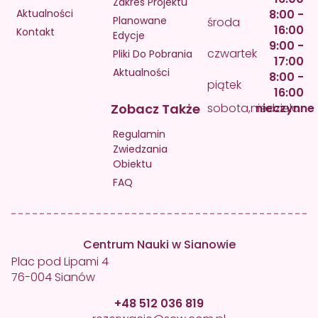
Zakres Projektu
Aktualności
8:00 -
Planowane
środa
16:00
Kontakt
Edycje
9:00 -
czwartek
Pliki Do Pobrania
17:00
Aktualności
8:00 -
piątek
16:00
Zobacz Także
sobota,niedziela
nieczynne
Regulamin
Zwiedzania
Obiektu
FAQ
Centrum Nauki w Sianowie
Plac pod Lipami 4
76-004 Sianów
+48 512 036 819