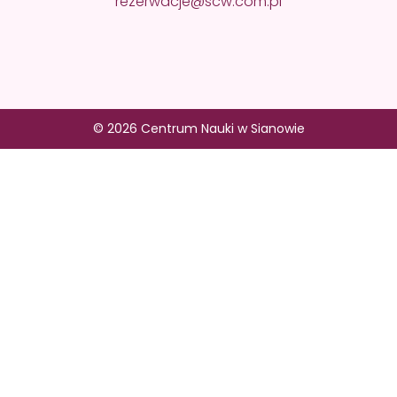
rezerwacje@scw.com.pl
© 2026 Centrum Nauki w Sianowie