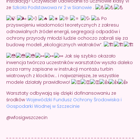
instalacją? Oczywiście! Udowodnili to uczniowie klasy VI
ze
Szkoła Podstawowa nr 2 w Sianowie
.
Po
przyswojeniu wiadomości teoretycznych z zakresu
odnawialnych źródeł energii, segregacji odpadów i
ochrony przyrody młodzi ludzie ochoczo zabrali się za
budowę modeli „ekologicznych wiatraków”.
Jak się szybko okazało
inwencja twórcza uczestników warsztatów wyszła daleko
poza ramy zapisane w instrukcji montażu turbin
wiatrowych z klocków… i najważniejsze, że wszystkie
modele działały prawidłowo!
Warsztaty odbywają się dzięki dofinansowaniu ze
środków
Wojewódzki Fundusz Ochrony Środowiska i
Gospodarki Wodnej w Szczecinie
@wfosigwszczecin