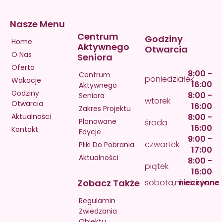
Nasze Menu
Centrum
Godziny
Home
Aktywnego
Otwarcia
O Nas
Seniora
Oferta
8:00 -
Centrum
poniedziałek
Wakacje
16:00
Aktywnego
Godziny
8:00 -
Seniora
wtorek
Otwarcia
16:00
Zakres Projektu
Aktualności
8:00 -
Planowane
środa
16:00
Kontakt
Edycje
9:00 -
czwartek
Pliki Do Pobrania
17:00
Aktualności
8:00 -
piątek
16:00
Zobacz Także
sobota,niedziela
nieczynne
Regulamin
Zwiedzania
Obiektu