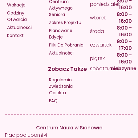
8:00 -
Centrum
poniedziałek
Wakacje
16:00
Aktywnego
Godziny
8:00 -
Seniora
wtorek
Otwarcia
16:00
Zakres Projektu
Aktualności
8:00 -
Planowane
środa
16:00
Kontakt
Edycje
9:00 -
czwartek
Pliki Do Pobrania
17:00
Aktualności
8:00 -
piątek
16:00
Zobacz Także
sobota,niedziela
nieczynne
Regulamin
Zwiedzania
Obiektu
FAQ
Centrum Nauki w Sianowie
Plac pod Lipami 4