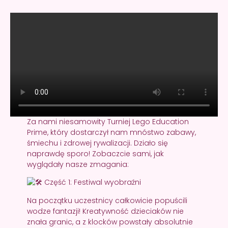
Za nami niesamowity Turniej Lego Education
Prime, który dostarczył nam mnóstwo zabawy,
śmiechu i zdrowej rywalizacji. Działo się
naprawdę sporo! Zobaczcie sami, jak
wyglądały nasze zmagania:
Część 1: Festiwal wyobraźni
Na początku uczestnicy całkowicie popuścili
wodze fantazji! Kreatywność dzieciaków nie
znała granic, a z klocków powstały absolutnie