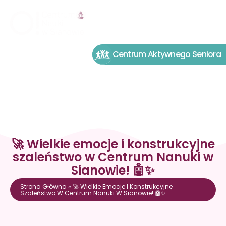
Centrum Aktywnego Seniora
🚀 Wielkie emocje i konstrukcyjne
szaleństwo w Centrum Nanuki w
Sianowie! 🤖✨
Strona Główna
»
🚀 Wielkie Emocje I Konstrukcyjne
Szaleństwo W Centrum Nanuki W Sianowie! 🤖✨