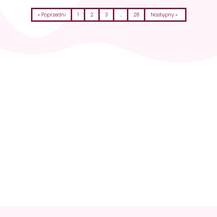
« Poprzedni
1
2
3
…
28
Następny »
Skontaktuj się i
zaplanuj wizytę
+48 512 036
819