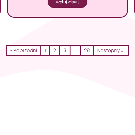
czytaj więcej
« Poprzedni
1
2
3
…
28
Następny »
ę