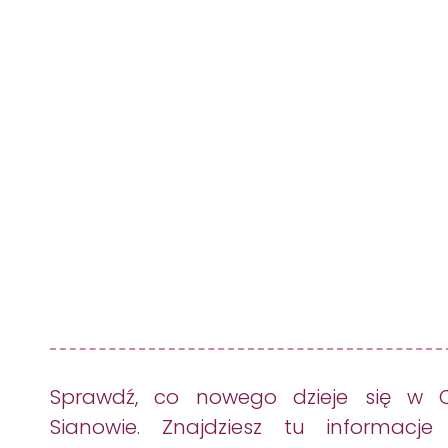
Home
O Nas
Oferta
Wakacje
Home
O Nas
Oferta
Wakacje
Sprawdź, co nowego dzieje się w 
Sianowie. Znajdziesz tu informacje