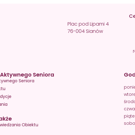
Ce
Plac pod Lipami 4
76-004 Sianów
Aktywnego Seniora
God
tywnego Seniora
poni
ktu
wtor
dycje
środ
ania
czwa
piąte
akże
sobot
wiedzania Obiektu