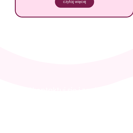
czytaj więcej
Skontaktuj się i zaplanuj wizyt
+48 512 036 819