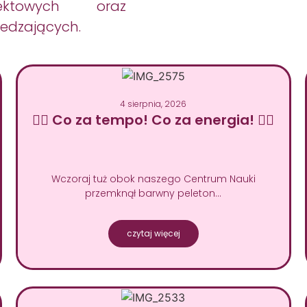
jektowych oraz
edzających.
4 sierpnia, 2026
🚴‍♂️ Co za tempo! Co za energia! 🚴‍♀️
Wczoraj tuż obok naszego Centrum Nauki
przemknął barwny peleton…
czytaj więcej