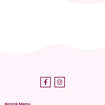
Skontaktuj
się i
zaplanuj
wizytę
+48 512
036 819
Nasze Menu