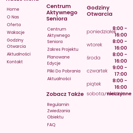
Centrum
Godziny
Home
Aktywnego
Otwarcia
O Nas
Seniora
Oferta
8:00 -
Centrum
poniedziałek
Wakacje
16:00
Aktywnego
Godziny
8:00 -
Seniora
wtorek
Otwarcia
16:00
Zakres Projektu
Aktualności
8:00 -
Planowane
środa
16:00
Kontakt
Edycje
9:00 -
czwartek
Pliki Do Pobrania
17:00
Aktualności
8:00 -
piątek
16:00
Zobacz Także
sobota,niedziela
nieczynne
Regulamin
Zwiedzania
Obiektu
FAQ