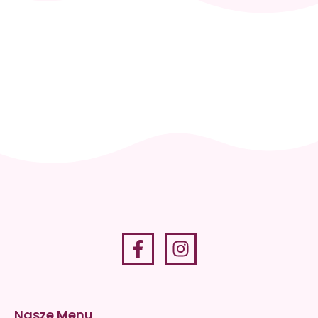
Skontaktuj
się i
zaplanuj
wizytę
+48 512
036 819
Nasze Menu