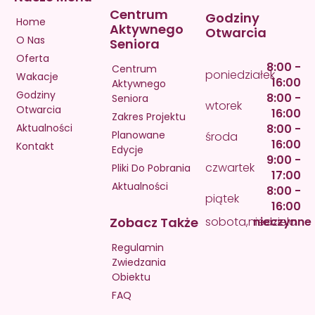
Centrum
Godziny
Home
Aktywnego
Otwarcia
O Nas
Seniora
Oferta
8:00 -
Centrum
poniedziałek
Wakacje
16:00
Aktywnego
Godziny
8:00 -
Seniora
wtorek
Otwarcia
16:00
Zakres Projektu
Aktualności
8:00 -
Planowane
środa
16:00
Kontakt
Edycje
9:00 -
czwartek
Pliki Do Pobrania
17:00
Aktualności
8:00 -
piątek
16:00
Zobacz Także
sobota,niedziela
nieczynne
Regulamin
Zwiedzania
Obiektu
FAQ