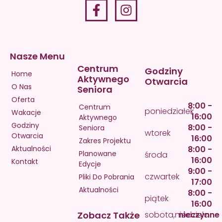
Nasze Menu
Centrum
Godziny
Home
Aktywnego
Otwarcia
O Nas
Seniora
Oferta
8:00 -
Centrum
poniedziałek
Wakacje
16:00
Aktywnego
Godziny
8:00 -
Seniora
wtorek
Otwarcia
16:00
Zakres Projektu
Aktualności
8:00 -
Planowane
środa
16:00
Kontakt
Edycje
9:00 -
czwartek
Pliki Do Pobrania
17:00
Aktualności
8:00 -
piątek
16:00
Zobacz Także
sobota,niedziela
nieczynne