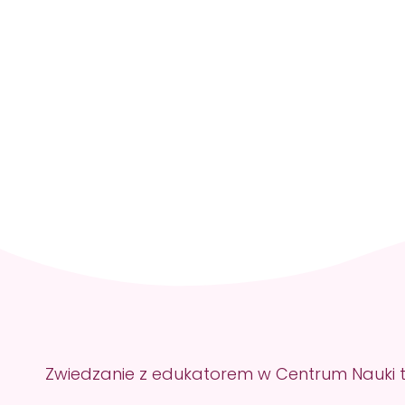
Home
O Nas
Oferta
Wakacje
Home
O Nas
Oferta
Wakacje
Zwiedzanie z edukatorem w Centrum Nauki t