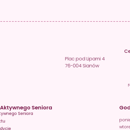
Ce
Plac pod Lipami 4
76-004 Sianów
Aktywnego Seniora
God
tywnego Seniora
poni
ktu
wtor
dycje