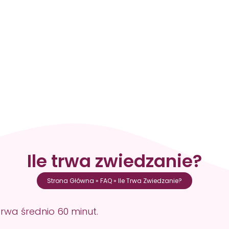
Godziny Otwarcia
Aktualności
Kontakt
Godziny Otwarcia
Aktualności
Kontakt
Ile trwa zwiedzanie?
Strona Główna
»
FAQ
»
Ile Trwa Zwiedzanie?
rwa średnio 60 minut.