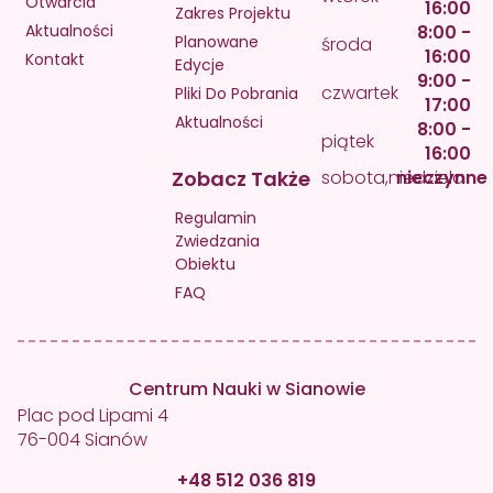
Otwarcia
16:00
Zakres Projektu
Aktualności
8:00 -
Planowane
środa
16:00
Kontakt
Edycje
9:00 -
czwartek
Pliki Do Pobrania
17:00
Aktualności
8:00 -
piątek
16:00
Zobacz Także
sobota,niedziela
nieczynne
Regulamin
Zwiedzania
Obiektu
FAQ
Centrum Nauki w Sianowie
Plac pod Lipami 4
76-004 Sianów
+48 512 036 819