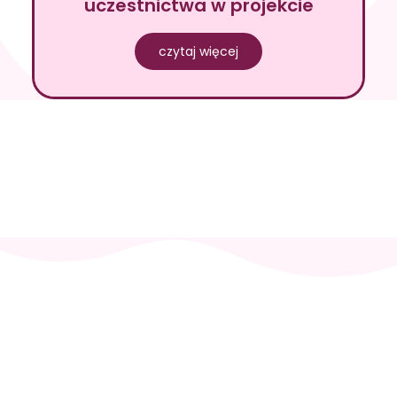
uczestnictwa w projekcie
czytaj więcej
Skontaktuj
się i
zaplanuj
wizytę
+48 512