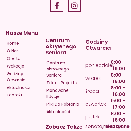
Nasze Menu
Centrum
Godziny
Home
Aktywnego
Otwarcia
O Nas
Seniora
Oferta
8:00 -
Centrum
poniedziałek
Wakacje
16:00
Aktywnego
Godziny
8:00 -
Seniora
wtorek
Otwarcia
16:00
Zakres Projektu
Aktualności
8:00 -
Planowane
środa
16:00
Kontakt
Edycje
9:00 -
czwartek
Pliki Do Pobrania
17:00
Aktualności
8:00 -
piątek
16:00
Zobacz Także
sobota,niedziela
nieczynne