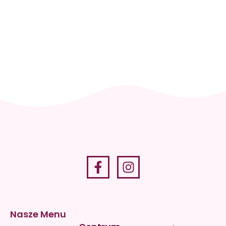
Skontaktuj
się i
zaplanuj
wizytę
+48 512
036 819
Nasze Menu