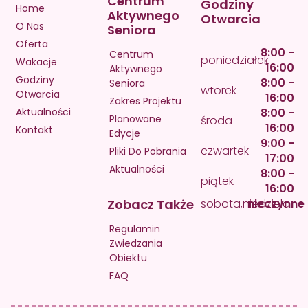
Centrum
Godziny
Home
Aktywnego
Otwarcia
O Nas
Seniora
Oferta
8:00 -
Centrum
poniedziałek
Wakacje
16:00
Aktywnego
Godziny
8:00 -
Seniora
wtorek
Otwarcia
16:00
Zakres Projektu
Aktualności
8:00 -
Planowane
środa
16:00
Kontakt
Edycje
9:00 -
czwartek
Pliki Do Pobrania
17:00
Aktualności
8:00 -
piątek
16:00
Zobacz Także
sobota,niedziela
nieczynne
Regulamin
Zwiedzania
Obiektu
FAQ