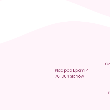
nuj wizytę
9
Ce
Plac pod Lipami 4
76-004 Sianów