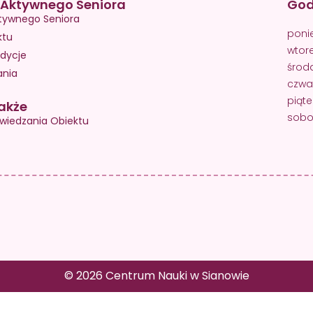
Aktywnego Seniora
God
tywnego Seniora
poni
ktu
wtor
dycje
środ
ania
czwa
piąte
akże
sobot
wiedzania Obiektu
© 2026 Centrum Nauki w Sianowie