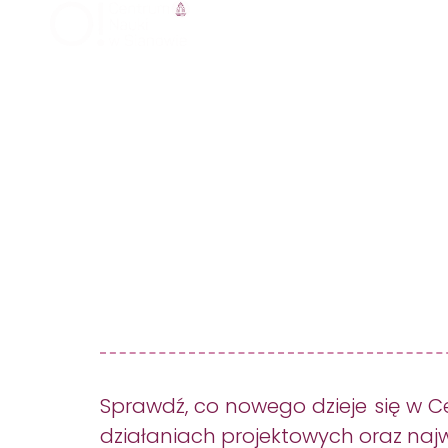
Home
O Nas
Oferta
Wakacje
Home
O Nas
Oferta
Wakacje
Sprawdź, co nowego dzieje się w C
działaniach projektowych oraz na