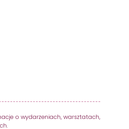
512 036 819
macje o wydarzeniach, warsztatach,
ch.