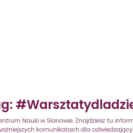
Godziny Otwarcia
Aktualności
Kontakt
g: #warsztatydladzi
entrum Nauki w Sianowie. Znajdziesz tu infor
jważniejszych komunikatach dla odwiedzający