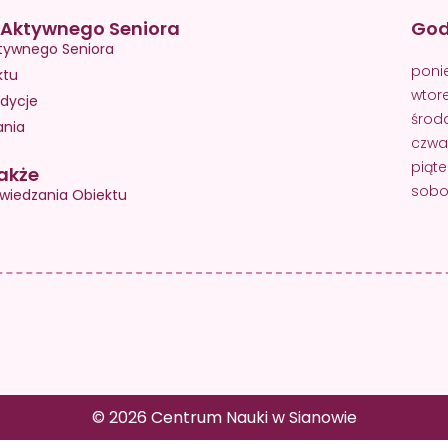
Aktywnego Seniora
God
tywnego Seniora
poni
ktu
wtor
dycje
środ
ania
czwa
piąte
akże
sobot
wiedzania Obiektu
© 2026 Centrum Nauki w Sianowie