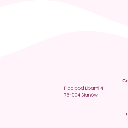
nuj wizytę
9
Ce
Plac pod Lipami 4
76-004 Sianów