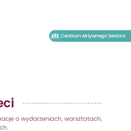
512 036 819
Centrum Aktywnego Seniora
eci
macje o wydarzeniach, warsztatach,
ch.